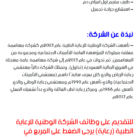
– طبيب مقيم أول أمراض دم.
– استشاري جراحة تجميل.
نبذة عن الشركة:
– تأسست الشركة الوطنية للرعاية الطبية عام 2003م كشركة مساهمة
مغلقة مملوكة للمؤسسة العامة للتأمينات الاجتماعية ومجموعة من
المساهمين، ثم تحولت في عام 2013م إلى شركة مساهمة عامة مسجلة
في السوق المالية السعودية (تداول)، وتمتلك الشركة حالياً مستشفى
رعاية الرياض والذي كان يعرف سابقًا باسم (مستشفى التأمينات
الاجتماعية) والذي تأسس عام 1990م ومستشفى رعاية الوطني والذي
تأسس عام 1966م، ومركز رعاية لطب العائلة والذي بدأ تشغيله الفعلي
عام 2017م.
للتقديم على وظائف الشركة الوطنية للرعاية
الطبية (رعاية) يرجى الضغط على المربع في