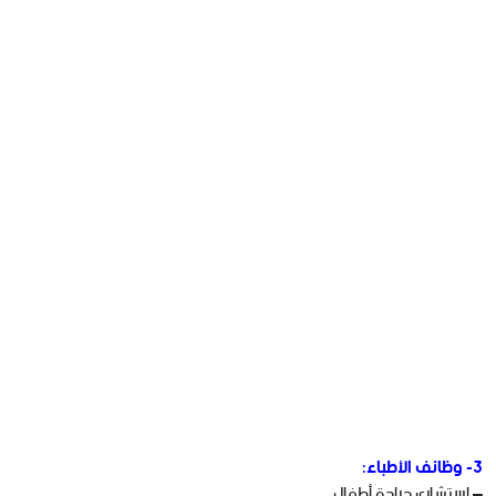
3- وظائف الأطباء:
– استشاري جراحة أطفال.