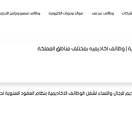
شركات
وظائف عن بعد
فوائد ودورات الكترونية
وظائف تمهير وبرامج التدريب
ية | وظائف اكاديميه بمختلف مناطق المملكة
ديم للرجال والنساء لشغل الوظائف الأكاديمية بنظام العقود السنوية لح