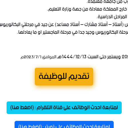
وب من جامعة معتمدة.
خارج المملكة معادلة من جهة وزارة التعليم.
لمراحل الدراسية.
أستاذ – أستاذ مشارك – أستاذ مساعد) عن جيد في مرحلتي البكالوريوس و
ة البكالوريوس وجيد جدا في مرحلة الماجستير او ما يعادلها.
الموافق 2023/7/1م
تقديم للوظيفة
لمتابعة احدث الوظائف على قناة التلقرام : (اضغط هنا)
لمتابعة احدث الوظائف على تويتر : (اضغط هنا)