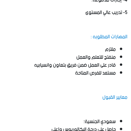
4- إجازات مدفوعة.
5- تدريب عالي المستوى
المهارات المطلوبه :
ملتزم
منفتح للتعلم والعمل
قادر على العمل ضمن فريق بتعاون وانسيابيه
مستعد للفرص المتاحة
معايير القبول
سعودي الجنسية؛
حاصل على درجة البكالوريوس واعلى